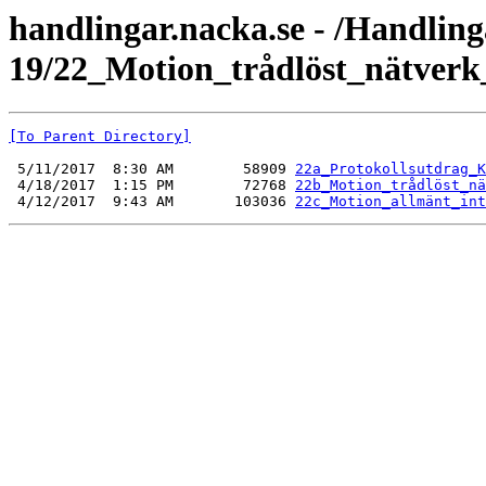
handlingar.nacka.se - /Handli
19/22_Motion_trådlöst_nätverk_
[To Parent Directory]
 5/11/2017  8:30 AM        58909 
22a_Protokollsutdrag_K
 4/18/2017  1:15 PM        72768 
22b_Motion_trådlöst_nä
 4/12/2017  9:43 AM       103036 
22c_Motion_allmänt_int