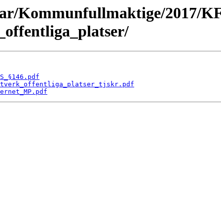
ngar/Kommunfullmaktige/2017/K
offentliga_platser/
S_§146.pdf
tverk_offentliga_platser_tjskr.pdf
ernet_MP.pdf