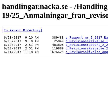
handlingar.nacka.se - /Handli
19/25_Anmalningar_fran_reviso
[To Parent Directory]
 6/13/2017  9:10 AM       389483 
a_Rapport_nr_1_2017_Na
 6/13/2017  9:10 AM        25849 
b_Revisionsskrivelse_1
 6/13/2017  2:51 PM       483806 
c_Revisionsrapport_2_2
 6/13/2017  2:51 PM       119889 
d_Revisionsskrivelse_2
 6/14/2017 11:18 AM      1676625 
e_Revisorsskivelse_ang