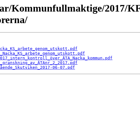
ngar/Kommunfullmaktige/2017/K
rerna/
cka_KS_arbete_genom_utskott.pdf
_Nacka_KS_arbete_genom_utskott.pdf
017_intern_kontroll_över_ÄTA_Nacka_kommun.pdf
_granskning_av_ÄTAnr_2_2017.pdf
ående_Skutviken_2017-06-07.pdf