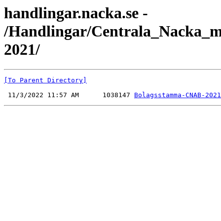
handlingar.nacka.se -
/Handlingar/Centrala_Nacka_
2021/
[To Parent Directory]
 11/3/2022 11:57 AM      1038147 
Bolagsstamma-CNAB-2021