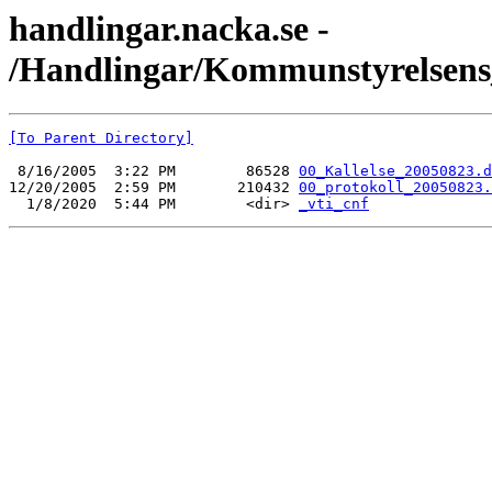
handlingar.nacka.se -
/Handlingar/Kommunstyrelsens_
[To Parent Directory]
 8/16/2005  3:22 PM        86528 
00_Kallelse_20050823.d
12/20/2005  2:59 PM       210432 
00_protokoll_20050823.
  1/8/2020  5:44 PM        <dir> 
_vti_cnf