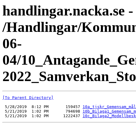
handlingar.nacka.se -
/Handlingar/Kommuns
06-
04/10_Antagande_Ge
2022_Samverkan_Sto
[To Parent Directory]
 5/28/2019  8:12 PM       159457 
10a_tjskr_Gemensam_mål
 5/21/2019  1:02 PM       794698 
10b_Bilaga1_Gemensam_m
 5/21/2019  1:02 PM      1222437 
10c_Bilaga2_Modellbesk