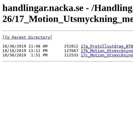
handlingar.nacka.se - /Handlin
26/17_Motion_Utsmyckning_me
[To Parent Directory]
10/30/2019 11:48 AM       252812 
17a_Protollsutdrag_NTN
10/16/2019 11:11 PM       127667 
17b_Motion_Utsmyckning
10/30/2019  1:51 PM       112533 
17c_Motion_Utsmyckning