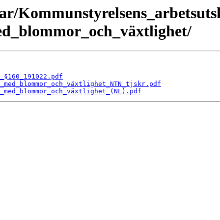
gar/Kommunstyrelsens_arbetsutsk
d_blommor_och_växtlighet/
_§160_191022.pdf
_med_blommor_och_växtlighet_NTN_tjskr.pdf
_med_blommor_och_växtlighet_(NL).pdf