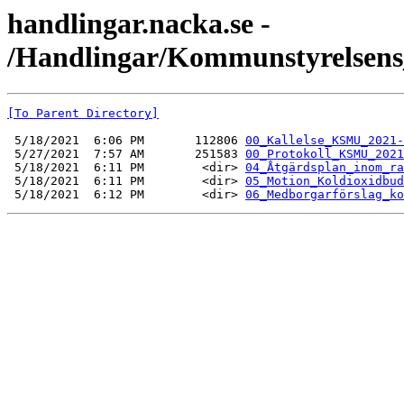
handlingar.nacka.se -
/Handlingar/Kommunstyrelsens_
[To Parent Directory]
 5/18/2021  6:06 PM       112806 
00_Kallelse_KSMU_2021-
 5/27/2021  7:57 AM       251583 
00_Protokoll_KSMU_2021
 5/18/2021  6:11 PM        <dir> 
04_Åtgärdsplan_inom_ra
 5/18/2021  6:11 PM        <dir> 
05_Motion_Koldioxidbud
 5/18/2021  6:12 PM        <dir> 
06_Medborgarförslag_ko