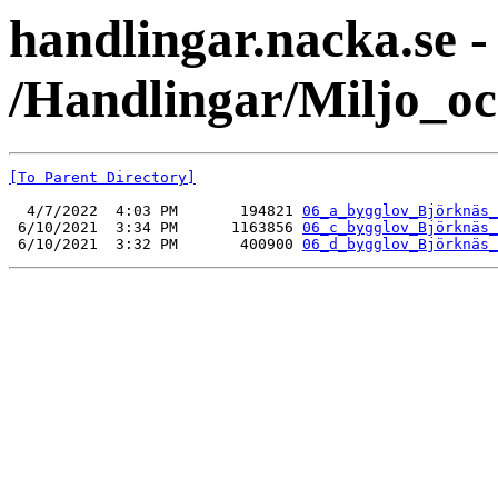
handlingar.nacka.se -
/Handlingar/Miljo_o
[To Parent Directory]
  4/7/2022  4:03 PM       194821 
06_a_bygglov_Björknäs_
 6/10/2021  3:34 PM      1163856 
06_c_bygglov_Björknäs_
 6/10/2021  3:32 PM       400900 
06_d_bygglov_Björknäs_