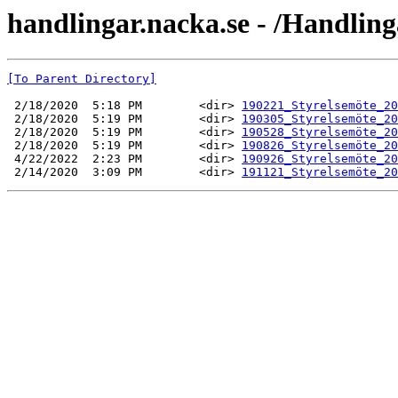
handlingar.nacka.se - /Handlin
[To Parent Directory]
 2/18/2020  5:18 PM        <dir> 
190221_Styrelsemöte_20
 2/18/2020  5:19 PM        <dir> 
190305_Styrelsemöte_20
 2/18/2020  5:19 PM        <dir> 
190528_Styrelsemöte_20
 2/18/2020  5:19 PM        <dir> 
190826_Styrelsemöte_20
 4/22/2022  2:23 PM        <dir> 
190926_Styrelsemöte_20
 2/14/2020  3:09 PM        <dir> 
191121_Styrelsemöte_20