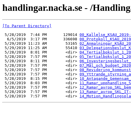
handlingar.nacka.se - /Handlin
[To Parent Directory]
 5/28/2019  7:44 PM       129014 
00_Kallelse_KSAU_2019-
  6/5/2019  3:17 PM       336698 
00_Protokoll_KSAU_2019
 5/29/2019 11:23 AM        53165 
02_Anmalningar_KSAU_20
 5/29/2019 11:25 AM        55410 
03_Delegationsbeslut_K
 5/28/2019  8:01 PM        <dir> 
04_Tertialbokslut_1_20
 5/28/2019  7:57 PM        <dir> 
05_Tertialbokslut_1_20
 5/28/2019  8:11 PM        <dir> 
06_Investeringsbeslut_
 5/28/2019  7:57 PM        <dir> 
07_Mål_och_budget_2020
 5/28/2019  7:57 PM        <dir> 
08_Revidering_kommunst
 5/28/2019  7:57 PM        <dir> 
09_Yttrande_styrning_a
 5/28/2019  8:15 PM        <dir> 
10_Antagande_Gemensam_
 5/28/2019  8:03 PM        <dir> 
11_Ramar_upphandling_S
 5/28/2019  7:57 PM        <dir> 
12_Ramar_avrop_SKL_bem
 5/28/2019  7:57 PM        <dir> 
13_Ramar_avrop_SKL_IT-
 5/28/2019  7:57 PM        <dir> 
14_Motion_Handlingspla