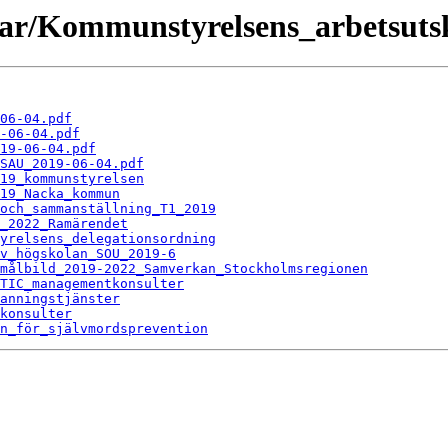
gar/Kommunstyrelsens_arbetsutsk
06-04.pdf
-06-04.pdf
19-06-04.pdf
SAU_2019-06-04.pdf
19_kommunstyrelsen
19_Nacka_kommun
och_sammanställning_T1_2019
_2022_Ramärendet
yrelsens_delegationsordning
v_högskolan_SOU_2019-6
målbild_2019-2022_Samverkan_Stockholmsregionen
TIC_managementkonsulter
anningstjänster
konsulter
n_för_självmordsprevention