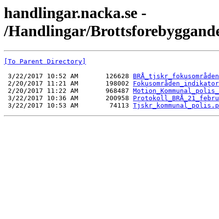
handlingar.nacka.se -
/Handlingar/Brottsforebyggand
[To Parent Directory]
 3/22/2017 10:52 AM       126628 
BRÅ_tjskr_fokusområden
 2/20/2017 11:21 AM       198002 
Fokusområden_indikator
 2/20/2017 11:22 AM       968487 
Motion_Kommunal_polis_
 3/22/2017 10:36 AM       200958 
Protokoll_BRÅ_21_febru
 3/22/2017 10:53 AM        74113 
Tjskr_kommunal_polis.p